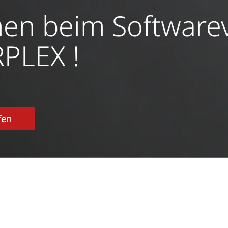
en beim Softwarev
PLEX !
fen