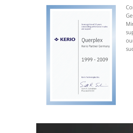
Co
Ge
Mi
sup
ou
su