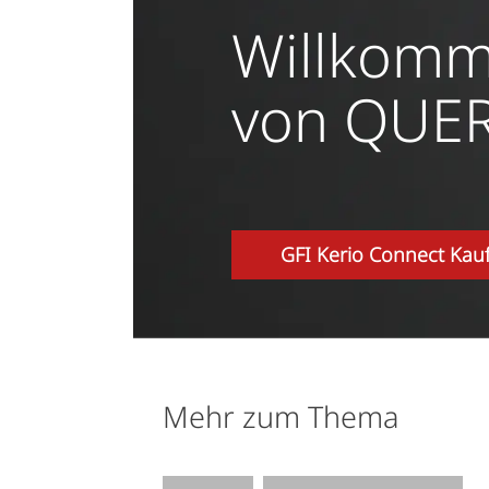
Willkomm
von QUER
GFI Kerio Connect Kau
Mehr zum Thema