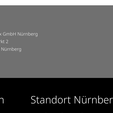
x GmbH Nürnberg
kt 2
 Nürnberg
n
Standort Nürnbe