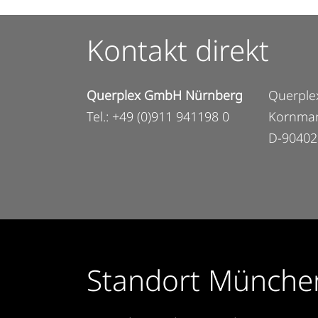
Kontakt direkt
Querplex GmbH Nürnberg
Querple
Tel.: +49 (0)911 941198 0
Kornmar
D-90402
Standort Münche