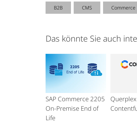
B2B
CMS
Commerce
Das könnte Sie auch int
SAP Commerce 2205
Querplex 
On-Premise End of
Contentfu
Life