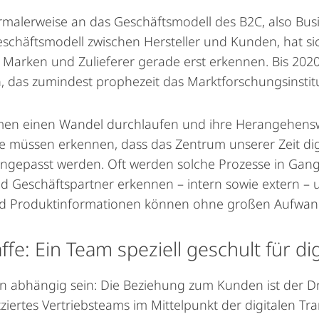
rmalerweise an das Geschäftsmodell des B2C, also Bus
schäftsmodell zwischen Hersteller und Kunden, hat si
ler, Marken und Zulieferer gerade erst erkennen. Bis 2
n, das zumindest prophezeit das Marktforschungsinstitu
en einen Wandel durchlaufen und ihre Herangehenswe
ie müssen erkennen, dass das Zentrum unserer Zeit dig
angepasst werden. Oft werden solche Prozesse in Gan
und Geschäftspartner erkennen – intern sowie extern 
d Produktinformationen können ohne großen Aufwand d
fe: Ein Team speziell geschult für di
n abhängig sein: Die Beziehung zum Kunden ist der D
atziertes Vertriebsteams im Mittelpunkt der digitalen 