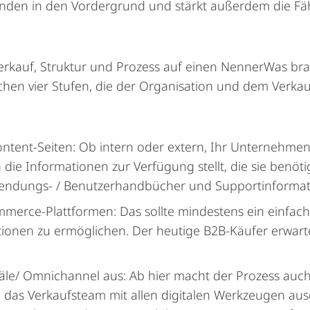
unden in den Vordergrund und stärkt außerdem die Fä
erkauf, Struktur und Prozess auf einen NennerWas brau
chen vier Stufen, die der Organisation und dem Verka
ntent-Seiten: Ob intern oder extern, Ihr Unternehmen e
ie Informationen zur Verfügung stellt, die sie benötig
nwendungs- / Benutzerhandbücher und Supportinformat
mmerce-Plattformen: Das sollte mindestens ein einfac
ionen zu ermöglichen. Der heutige B2B-Käufer erwart
äle/ Omnichannel aus: Ab hier macht der Prozess auc
 das Verkaufsteam mit allen digitalen Werkzeugen aus