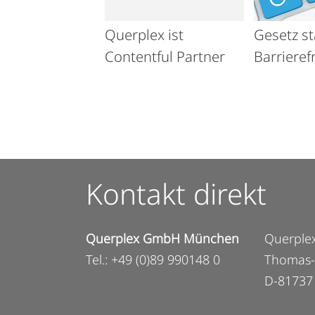
Querplex ist
Gesetz st
Contentful Partner
Barrieref
Kontakt direkt
Querplex GmbH München
Querpl
Tel.: +49 (0)89 990148 0
Thomas-
D-81737