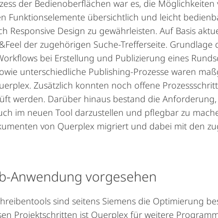
ess der Bedienoberflächen war es, die Möglichkeite
Funktionselemente übersichtlich und leicht bedienbar
ch Responsive Design zu gewährleisten. Auf Basis aktu
&Feel der zugehörigen Suche-Trefferseite. Grundlage 
Workflows bei Erstellung und Publizierung eines Run
owie unterschiedliche Publishing-Prozesse waren maßge
erplex. Zusätzlich konnten noch offene Prozessschritte
üft werden. Darüber hinaus bestand die Anforderung,
ch im neuen Tool darzustellen und pflegbar zu machen
kumenten von Querplex migriert und dabei mit den z
eb-Anwendung vorgesehen
hreibentools sind seitens Siemens die Optimierung be
sen Projektschritten ist Querplex für weitere Programm