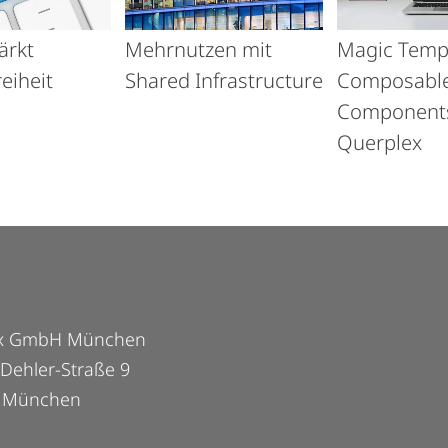
ärkt
Mehrnutzen mit
Magic Temp
reiheit
Shared Infrastructure
Composabl
Component
Querplex
ex GmbH München
Dehler-Straße 9
 München